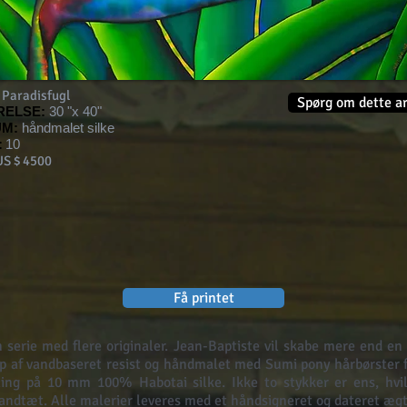
Paradisfugl
Spørg om dette a
RELSE:
30 "x 40"
UM:
håndmalet silke
:
10
S $ 4500
Få printet
n serie med flere originaler. Jean-Baptiste vil skabe mere end en 
p af vandbaseret resist og håndmalet med Sumi pony hårbørster f
ing på 10 mm 100% Habotai silke. Ikke to stykker er ens, hvil
 vandtæt. Alle malerier leveres med et håndsigneret og dateret ægt