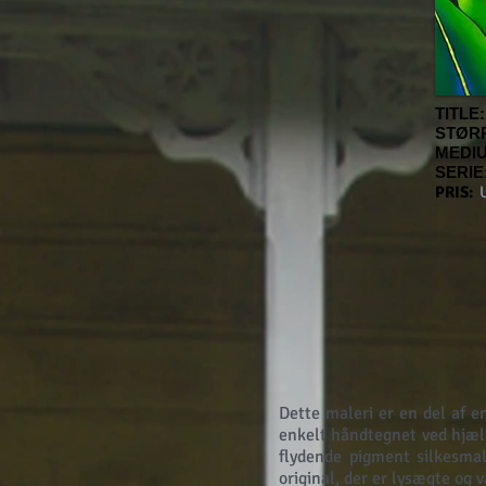
TITLE:
STØR
MEDI
SERIE
PRIS:
U
Dette maleri er en del af e
enkelt håndtegnet ved hjæl
flydende pigment silkesmal
original, der er lysægte og