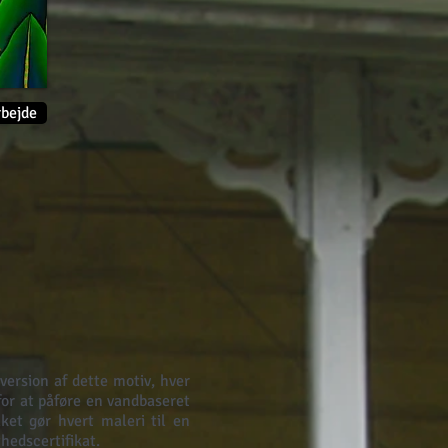
rbejde
version af dette motiv, hver
or at påføre en vandbaseret
ket gør hvert maleri til en
hedscertifikat.