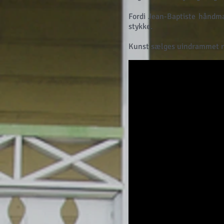
Fordi Jean-Baptiste håndmal
stykke.
Kunst sælges uindrammet ru