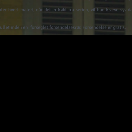
er hvert maleri, når det er købt fra serien, vil han kræve syv d
llet inde i en
forseglet forsendelsesrør. Forsendelse er gratis.