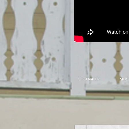
SILKEMALER
SILK