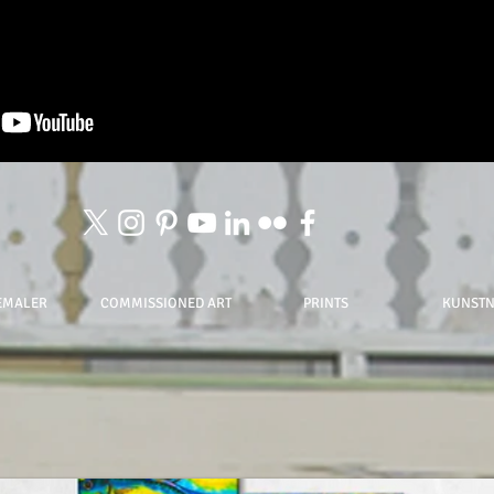
EMALER
COMMISSIONED ART
PRINTS
KUNST