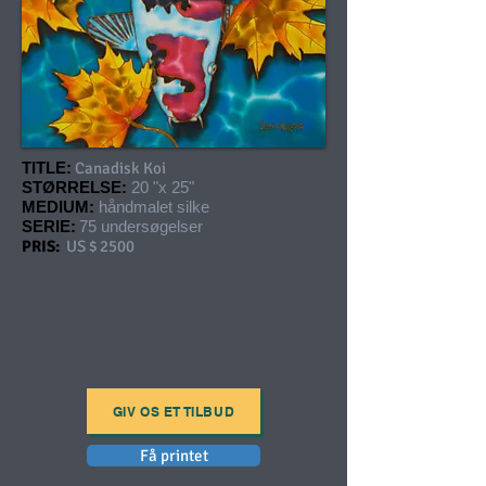
TITLE:
Canadisk Koi
STØRRELSE:
20 "x 25"
MEDIUM:
håndmalet silke
SERIE:
75 undersøgelser
PRIS:
US $ 2500
GIV OS ET TILBUD
Få printet