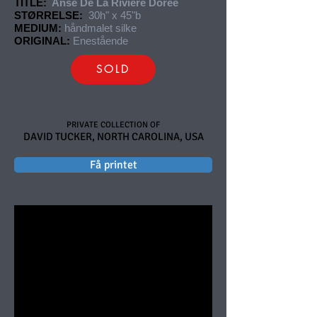
TITLE:
Anse De La Riviere Doree
STØRRELSE:
30h" x 45"b
MEDIUM:
håndmalet silke
ORIGINAL:
Enestående
SOLD
PRIVATE COLLECTION OF
DAVID TUCKER, NORTH CAROLINA, USA
Få printet