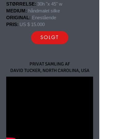
STØRRELSE:
30h "x 45" w
MEDIUM:
håndmalet silke
ORIGINAL:
Enestående
PRIS:
US $ 15.000
SOLGT
PRIVAT SAMLING AF
DAVID TUCKER, NORTH CAROLINA, USA