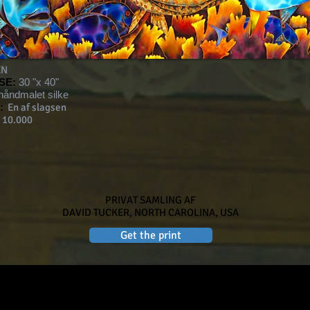
EN
SE:
30 "x 40"
håndmalet silke
:
En af slagsen
 10.000
PRIVAT SAMLING AF
DAVID TUCKER, NORTH CAROLINA, USA
Get the print