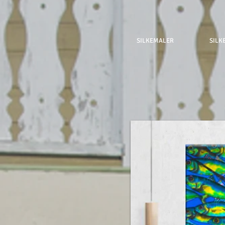
SILKEMALER
SILK