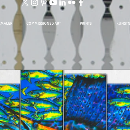
EMALER
COMMISSIONED ART
PRINTS
KUNST