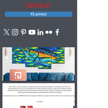
UDSOLGT
Få printet