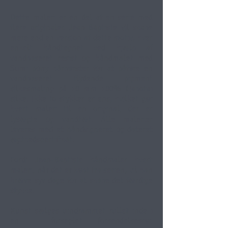
Dette maleri er en del af en serie med
flere originaler. Jean-Baptiste vil skabe
mere end en version af dette motiv, hver
enkelt håndtegnet ved hjælp af
vandbaseret resist og håndmalet med
Sumi pony hårbørster for at påføre en
vandbaseret flydende pigment
silkesmaling på 10 mm 100% Habotai
silke. Ikke to stykker er ens, hvilket gør
hvert maleri til en original, der er
lysægte og vandtæt. Alle malerier
leveres med et håndsigneret og dateret
ægthedscertifikat.
Fordi Jean-Baptiste håndmaler hvert
maleri, når det er købt fra serien, vil han
kræve syv dage for at skabe det færdige
stykke.
Kunst sælges uindrammet rullet inde i
en
forseglet forsendelsesrør.