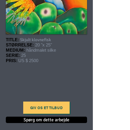
TITLE:
Skjult klovnefisk
STØRRELSE:
20 "x 25"
MEDIUM:
håndmalet silke
SERIE:
25
PRIS:
US $ 2500
GIV OS ET TILBUD
Spørg om dette arbejde