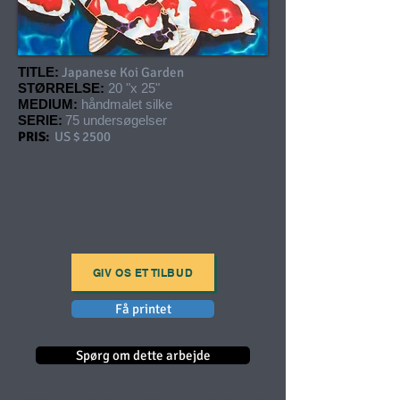
TITLE:
Japanese Koi Garden
STØRRELSE:
20 "x 25"
MEDIUM:
håndmalet silke
SERIE:
75 undersøgelser
PRIS:
US $ 2500
GIV OS ET TILBUD
Få printet
Spørg om dette arbejde