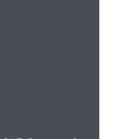
Dette maleri er en del af en serie med
flere originaler. Jean-Baptiste vil skabe
mere end en version af dette motiv, hver
enkelt håndtegnet ved hjælp af
vandbaseret resist og håndmalet med
Sumi pony hårbørster for at påføre en
vandbaseret flydende pigment
silkesmaling på 10 mm 100% Habotai
silke. Ikke to stykker er ens, hvilket gør
hvert maleri til en original, der er
lysægte og vandtæt. Alle malerier
leveres med et håndsigneret og dateret
ægthedscertifikat.
Fordi Jean-Baptiste håndmaler hvert
maleri, når det er købt fra serien, vil han
kræve syv dage for at skabe det færdige
stykke.
Kunst sælges uindrammet rullet inde i
en
forseglet forsendelsesrør.
Forsendelse er gratis.