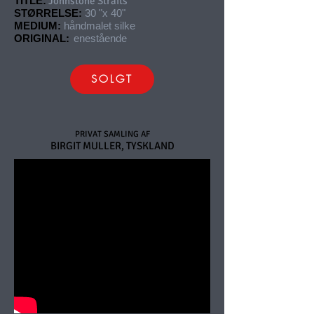
TITLE:
Johnstone Straits
STØRRELSE:
30 "x 40"
MEDIUM:
håndmalet silke
ORIGINAL:
enestående
SOLGT
PRIVAT SAMLING AF
BIRGIT MULLER, TYSKLAND