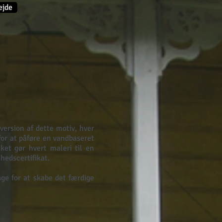
ejde
version af dette motiv, hver
or at påføre en vandbaseret
ket gør hvert maleri til en
hedscertifikat.
age for at skabe det færdige