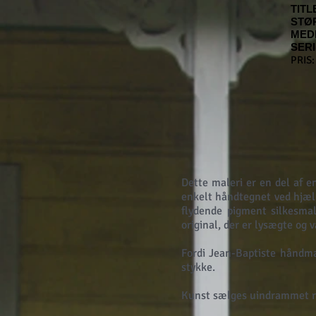
TITL
STØ
MED
SERI
PRIS:
Dette maleri er en del af e
enkelt håndtegnet ved hjæl
flydende pigment silkesmal
original, der er lysægte og
Fordi Jean-Baptiste håndmal
stykke.
Kunst sælges uindrammet ru