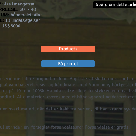
E:
Ara i mangotræ
Spørg om dette arb
RRELSE:
30 "x 40"
IUM:
håndmalet silke
E:
10 undersøgelser
US $ 5000
Products
Få printet
n serie med flere originaler. Jean-Baptiste vil skabe mere end en 
p af vandbaseret resist og håndmalet med Sumi pony hårbørster f
ing på 10 mm 100% Habotai silke. Ikke to stykker er ens, hvil
 vandtæt. Alle malerier leveres med et håndsigneret og dateret ægt
er hvert maleri, når det er købt fra serien, vil han kræve syv d
llet inde i en
forseglet forsendelsesrør. Forsendelse er gratis.