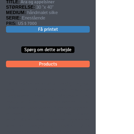
TITLE:
Ara og appelsiner
STØRRELSE:
30 "x 40"
MEDIUM:
håndmalet silke
SERIE:
Enestående
PRIS:
US $ 7000
Få printet
Spørg om dette arbejde
Products
Dette maleri er et af a
venlig
original
som
var
håndtegnet ved hjælp af
vandbaseret resist og håndmalet ved
hjælp af Sumi pony hårbørster til at
påføre en vandbaseret flydende pigment
silkesmaling på 10 mm 100% Habotai
silke. Malet med flydende pigmenter,
som er
lysægte
og vandtæt. Alle
malerier leveres med et håndsigneret og