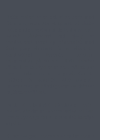
Dette maleri er en del af en serie med
flere originaler. Jean-Baptiste vil skabe
mere end en version af dette motiv, hver
enkelt håndtegnet ved hjælp af
vandbaseret resist og håndmalet med
Sumi pony hårbørster for at påføre en
vandbaseret flydende pigment
silkesmaling på 10 mm 100% Habotai
silke. Ikke to stykker er ens, hvilket gør
hvert maleri til en original, der er
lysægte og vandtæt. Alle malerier
leveres med et håndsigneret og dateret
ægthedscertifikat.
Fordi Jean-Baptiste håndmaler hvert
maleri, når det er købt fra serien, vil han
kræve syv dage for at skabe det færdige
stykke.
Kunst sælges uindrammet rullet inde i