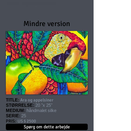
dateret ægthedscertifikat.
Mindre version
TITLE:
Ara og appelsiner
STØRRELSE:
20 "x 25"
MEDIUM:
håndmalet silke
SERIE:
25
PRIS:
US $ 2500
Spørg om dette arbejde