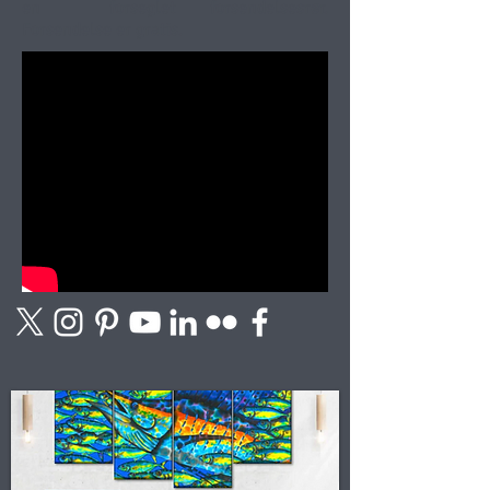
en
forseglet forsendelsesrør.
Forsendelse er gratis.