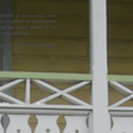
version af dette motiv, hver
or at påføre en vandbaseret
et gør hvert maleri til en
hedscertifikat.
age for at skabe det færdige
NEREN
More