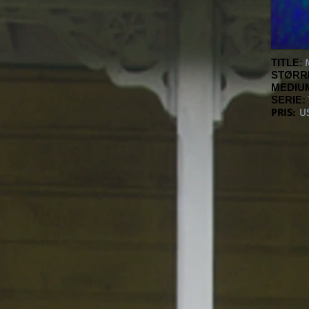
TITLE:
M
STØRR
MEDIU
SERIE:
PRIS:
US