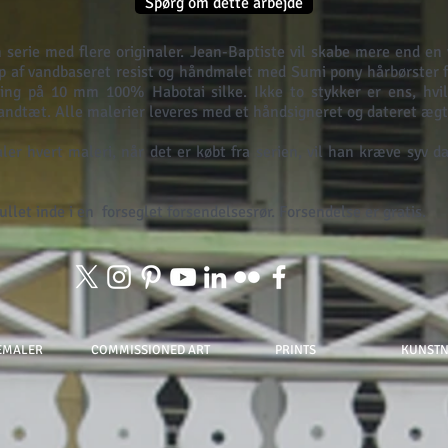
Spørg om dette arbejde
 serie med flere originaler. Jean-Baptiste vil skabe mere end en 
p af vandbaseret resist og håndmalet med Sumi pony hårbørster f
ing på 10 mm 100% Habotai silke. Ikke to stykker er ens, hvilk
vandtæt. Alle malerier leveres med et håndsigneret og dateret ægt
er hvert maleri, når det er købt fra serien, vil han kræve syv d
llet inde i en
forseglet forsendelsesrør. Forsendelse er gratis.
EMALER
COMMISSIONED ART
PRINTS
KUNST