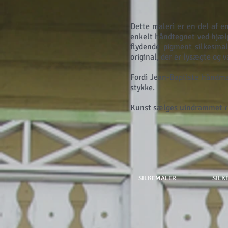
Dette maleri er en del af en
enkelt håndtegnet ved hjæl
flydende pigment silkesmal
original, der er lysægte og 
Fordi Jean-Baptiste håndmal
stykke.
Kunst sælges uindrammet ru
SILKEMALER
SILK