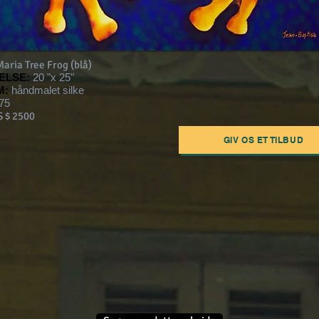
aria Tree Frog (blå)
ELSE:
20 "x 25"
M:
håndmalet silke
75
 $ 2500
GIV OS ET TILBUD