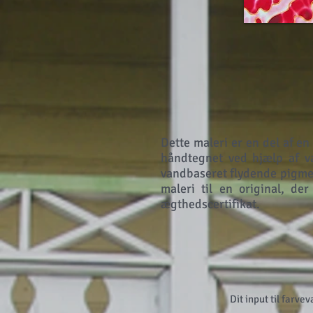
Dette maleri er en del af en 
håndtegnet ved hjælp af va
vandbaseret flydende pigme
maleri til en original, de
ægthedscertifikat.
Dit input til farv