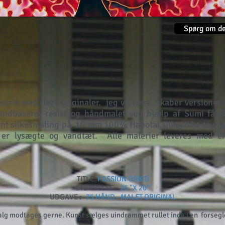
Spørg om de
serie med flere originaler.
jeg vil være
skaber
versioner 
ndbaseret resist og håndmalet ved hjælp af Sumi fåreh
nt silkesmaling på
10 mm 100% Habotai silke. Ikke to styk
r er lysægte og vandtæt.
Alle malerier leveres med e
TITLE:
PASSION ORKID
STØRRELSE:
25 "X 20"
UDGAVE
:
75 HÅND - MALET ORIGINAL
evalg modtages gerne. Kunst sælges uindrammet rullet inde i en
forsegl