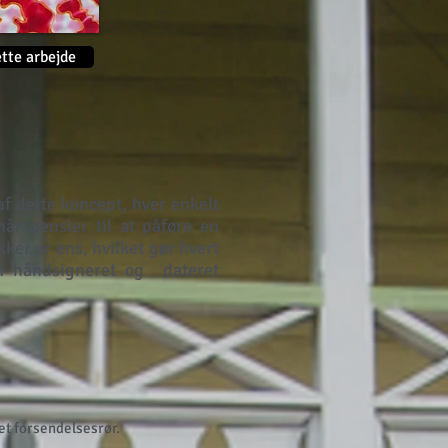
tte arbejde
af dette koncept, hver enkelt
årspensler til at påføre en
ker er ens, hvilket gør hvert
n håndsigneret og
dateret
et forsendelsesrør.