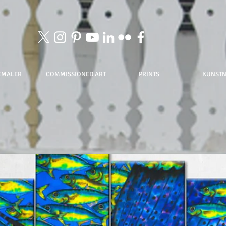
EMALER
COMMISSIONED ART
PRINTS
KUNST