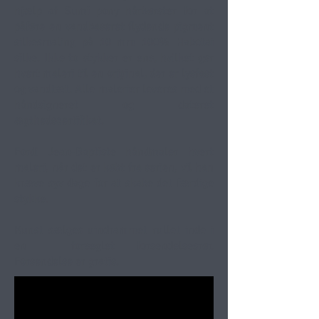
hjælp af Sumi pony hårbørster for at
påføre en vandbaseret flydende pigment
silkesmaling på 10 mm 100% Habotai
silke. Ikke to stykker er ens, hvilket gør
hvert maleri til en original, der er lysfast
og vandtæt. Alle malerier leveres med et
håndsigneret og dateret
ægthedscertifikat.
Fordi Jean-Baptiste håndmaler hvert
maleri, når det er købt fra serien, vil han
kræve syv dage for at skabe det færdige
stykke.
Kunst sælges uindrammet rullet inde i
en
forseglet forsendelsesrør.
Forsendelse er gratis.