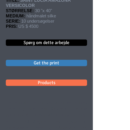
TITLE:
SAINT LUCIA AMAZONA
VERSICOLOR
STØRRELSE:
30 "x 40"
MEDIUM:
håndmalet silke
SERIE:
10 undersøgelser
PRIS:
US $ 4500
Spørg om dette arbejde
Get the print
Products
Dette maleri er en del af en serie med
flere originaler. Jean-Baptiste vil skabe
mere end én version af dette motiv, hver
enkelt håndtegnet ved hjælp af
vandbaseret resist og håndmalet ved