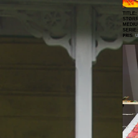
TITLE:
STØRR
MEDIU
SERIE:
PRIS:
U