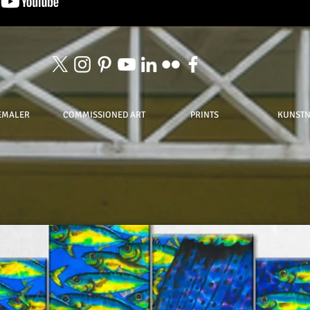
EMALER
COMMISSIONED ART
PRINTS
KUNST