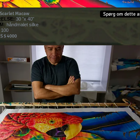
Scarlet Macaw
Spørg om dette a
ELSE:
30 "x 40"
M:
håndmalet silke
100
S $ 4000