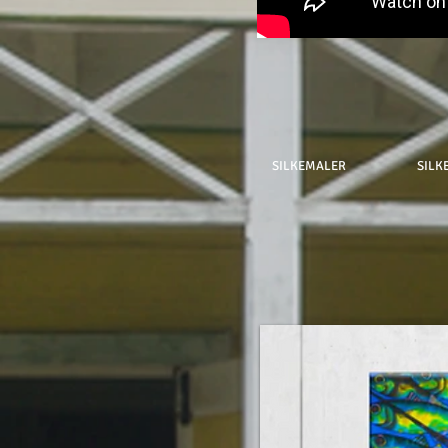
SILKEMALER
SILK