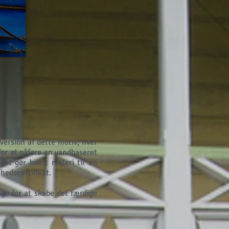
version af dette motiv, hver
or at påføre en vandbaseret
ket gør hvert maleri til en
hedscertifikat.
age for at skabe det færdige