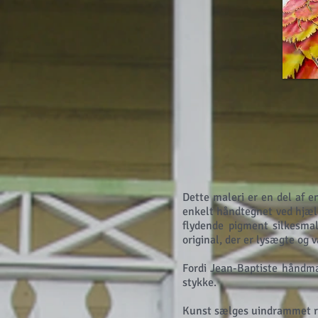
Dette maleri er en del af e
enkelt håndtegnet ved hjæl
flydende pigment silkesmal
original, der er lysægte og
Fordi Jean-Baptiste håndmal
stykke.
Kunst sælges uindrammet ru