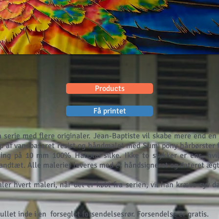
Products
Få printet
n serie med flere originaler. Jean-Baptiste vil skabe mere end en 
p af vandbaseret resist og håndmalet med Sumi pony hårbørster f
ing på 10 mm 100% Habotai silke. Ikke to stykker er ens, hvil
 vandtæt. Alle malerier leveres med et håndsigneret og dateret ægt
er hvert maleri, når det er købt fra serien, vil han kræve syv d
llet inde i en
forseglet forsendelsesrør. Forsendelse er gratis.