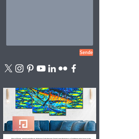
Sende